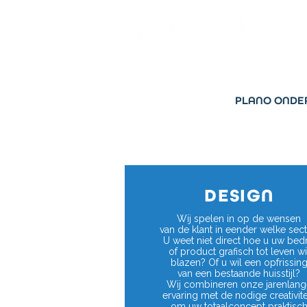
PLANO ONDER
DESIGN
Wij spelen in op de wensen
van de klant in eender welke sect
U weet niet direct hoe u uw bedri
of product grafisch tot leven wi
blazen? Of u wil een opfrissin
van een bestaande huisstijl?
Wij combineren onze jarenlang
ervaring met de nodige creativite
om uw totaalconcept praktisc