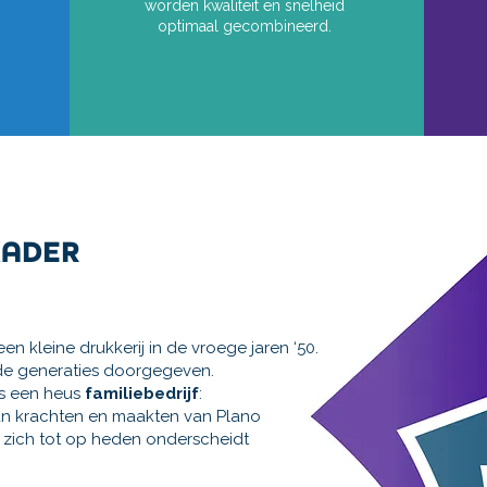
worden kwaliteit en snelheid
optimaal gecombineerd.
KADER
 een kleine drukkerij in de
vroege jaren ‘50.
de generaties doorgegeven.
s een heus
familiebedrijf
:
un krachten en maakten van Plano
at zich tot op heden onderscheidt