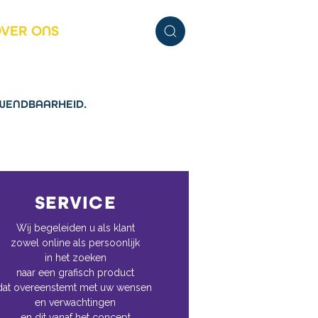
VER ONS
SERVICE
 WENDBAARHEID.
SERVICE
Wij begeleiden u als klant
zowel online als persoonlijk
in het zoeken
naar een grafisch product
dat overeenstemt met uw wensen
en verwachtingen
en dit vanaf het concept