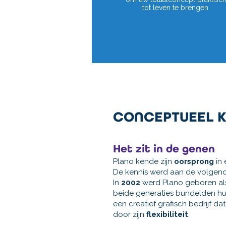
tot leven te brengen.
CONCEPTUEEL 
Het zit in de genen
Plano kende zijn
oorsprong
in
De kennis werd aan de volgen
In
2002
werd Plano geboren al
beide generaties bundelden h
een creatief grafisch bedrijf d
door zijn
flexibiliteit
.