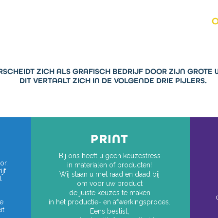
HOME
BESTEL
O
SCHEIDT ZICH ALS GRAFISCH BEDRIJF DOOR ZIJN GROTE
DIT VERTAALT ZICH IN DE VOLGENDE DRIE PIJLERS.
PRINT
Bij ons heeft u geen keuzestress
or.
in materialen of producten!
jf
Wij staan u met raad en daad bij
l
om voor uw product
g
de juiste keuzes te maken
e
in het productie- en afwerkingsproces.
it
Eens beslist,
h